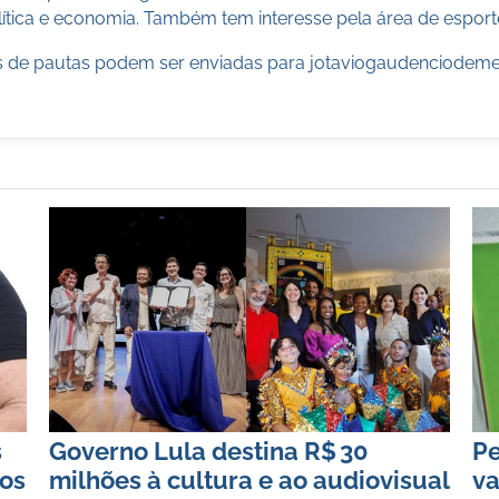
ítica e economia. Também tem interesse pela área de esport
 de pautas podem ser enviadas para
jotaviogaudenciodem
s
Governo Lula destina R$ 30
Pe
vos
milhões à cultura e ao audiovisual
va