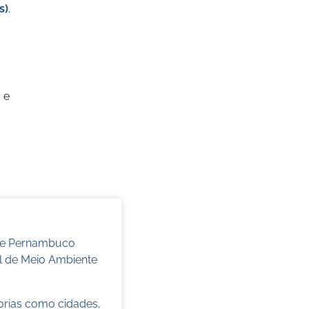
s)
.
 e
 de Pernambuco
l de Meio Ambiente
torias como cidades,