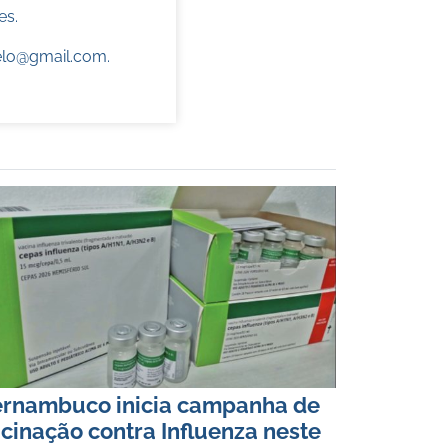
es.
elo@gmail.com
.
rnambuco inicia campanha de
cinação contra Influenza neste