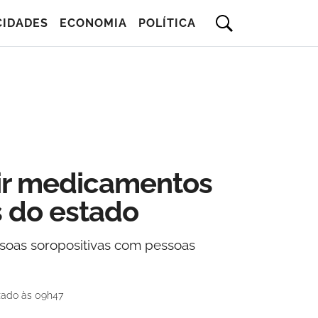
CIDADES
ECONOMIA
POLÍTICA
buir medicamentos
 do estado
ssoas soropositivas com pessoas
zado às 09h47