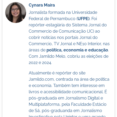
Cynara Maíra
Jornalista formada na Universidade
Federal de Pernambuco (
UFPE)
. Foi
repórter-estagiária do Sistema Jornal do
Commercio de Comunicação (JC) ao
cobrir notícias nos portais Jornal do
Commercio, TV Jornal e NE10 Interior, nas
áreas de
política, economia e educação
.
Com Jamildo Melo, cobriu as eleições de
2022 e 2024.
Atualmente é repórter do site
Jamildo.com, centrada na área de política
e economia. Também tem interesse em
livros e acessibilidade comunicacional. É
pós-graduada em Jornalismo Digital e
Multiplataforma, pela Faculdade Estácio
de Sá, pós-graduanda em Jornalismo
Investigativo pela Uninter e uma grande