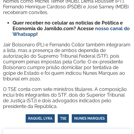
Nomes como Michel Temer (MDB), Dilma Rousseff (PT),
Fernando Henrique Cardoso (PSDB) e José Sarney (MDB)
receberam convites.
Quer receber no celular as notícias de Política e
Economia do Jamildo.com? Acesse
nosso canal do
Whatsapp
!
Jair Bolsonaro (PL) e Fernando Collor também integraram
a lista, mas a presença de ambos dependia de
autorização do Supremo Tribunal Federal (STF), pois
cumprem penas impostas pela Corte. O ex-presidente
Bolsonaro cumpre prisão domiciliar por tentativa de
golpe de Estado e foi quem indicou Nunes Marques ao
tribunal em 2020.
O TSE conta com sete ministros titulares. A composição
inclui três integrantes do STF, dois do Superior Tribunal
de Justiça (STJ) e dois advogados indicados pelo
presidente da República.
RAQUEL LYRA
TSE
NUNES MARQUES