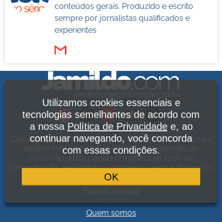
conteúdos gerais. Produzido e escrito
sempre por jornalistas qualificados e
experientes
Utilizamos cookies essenciais e
tecnologias semelhantes de acordo com
a nossa
Política de Privacidade
e, ao
continuar navegando, você concorda
Copyright Jamildo Melo Comunicações Ltda. Todos os
direitos reservados. É proibida a reprodução do
com essas condições.
conteúdo desta página em qualquer meio de
comunicação, eletrônico ou impresso, sem autorização.
OK
Política de Privacidade
.
Acervo Jamildo
.
Quem somos