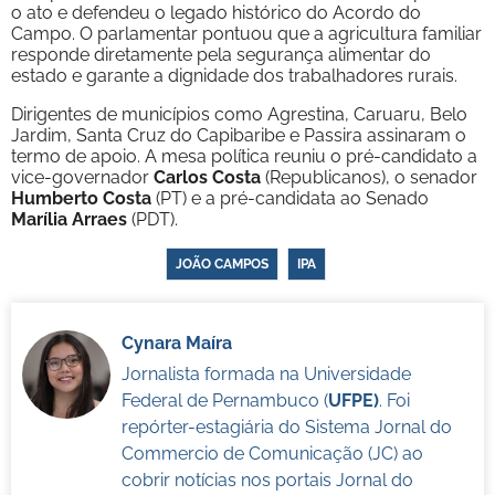
o ato e defendeu o legado histórico do Acordo do
Campo. O parlamentar pontuou que a agricultura familiar
responde diretamente pela segurança alimentar do
estado e garante a dignidade dos trabalhadores rurais.
Dirigentes de municípios como Agrestina, Caruaru, Belo
Jardim, Santa Cruz do Capibaribe e Passira assinaram o
termo de apoio. A mesa política reuniu o pré-candidato a
vice-governador
Carlos Costa
(Republicanos), o senador
Humberto Costa
(PT) e a pré-candidata ao Senado
Marília Arraes
(PDT).
JOÃO CAMPOS
IPA
Cynara Maíra
Jornalista formada na Universidade
Federal de Pernambuco (
UFPE)
. Foi
repórter-estagiária do Sistema Jornal do
Commercio de Comunicação (JC) ao
cobrir notícias nos portais Jornal do