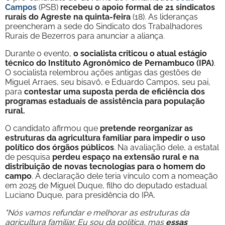
Campos
(PSB)
recebeu o apoio formal de 21 sindicatos
rurais do Agreste na quinta-feira
(18). As lideranças
preencheram a sede do Sindicato dos Trabalhadores
Rurais de Bezerros para anunciar a aliança.
Durante o evento,
o socialista criticou o atual estágio
técnico do Instituto Agronômico de Pernambuco (IPA)
.
O socialista relembrou ações antigas das gestões de
Miguel Arraes, seu bisavô, e Eduardo Campos, seu pai,
para
contestar uma suposta perda de eficiência dos
programas estaduais de assistência para população
rural.
O candidato afirmou que
pretende reorganizar as
estruturas da agricultura familiar para impedir o uso
político dos órgãos públicos
. Na avaliação dele, a estatal
de pesquisa
perdeu espaço na extensão rural e na
distribuição de novas tecnologias para o homem do
campo
. A declaração dele teria vínculo com a nomeação
em 2025 de Miguel Duque, filho do deputado estadual
Luciano Duque, para presidência do IPA.
"Nós vamos refundar e melhorar as estruturas da
agricultura familiar. Eu sou da política, mas
essas