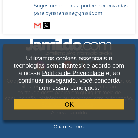
Sugestões de pauta podem ser enviadas
para
cynaramaira@gmail.com
.
Utilizamos cookies essenciais e
tecnologias semelhantes de acordo com
a nossa
Política de Privacidade
e, ao
continuar navegando, você concorda
Copyright Jamildo Melo Comunicações Ltda. Todos os
direitos reservados. É proibida a reprodução do
com essas condições.
conteúdo desta página em qualquer meio de
comunicação, eletrônico ou impresso, sem autorização.
OK
Política de Privacidade
.
Acervo Jamildo
.
Quem somos
.