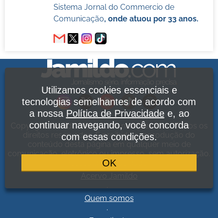
Sistema Jornal do Commercio de
Comunicação
, onde atuou por 33 anos.
Utilizamos cookies essenciais e
tecnologias semelhantes de acordo com
a nossa
Política de Privacidade
e, ao
continuar navegando, você concorda
Copyright Jamildo Melo Comunicações Ltda. Todos os
direitos reservados. É proibida a reprodução do
com essas condições.
conteúdo desta página em qualquer meio de
comunicação, eletrônico ou impresso, sem autorização.
OK
Política de Privacidade
.
Acervo Jamildo
.
Quem somos
.