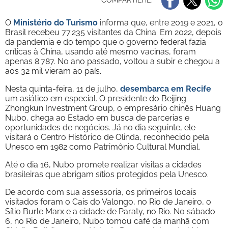
COMPARTILHE:
O
Ministério do Turismo
informa que, entre 2019 e 2021, o
Brasil recebeu 77.235 visitantes da China. Em 2022, depois
da pandemia e do tempo que o governo federal fazia
críticas à China, usando até mesmo vacinas, foram
apenas 8.787. No ano passado, voltou a subir e chegou a
aos 32 mil vieram ao país.
Nesta quinta-feira, 11 de julho,
desembarca em Recife
um asiático em especial. O presidente do Beijing
Zhongkun Investment Group, o empresário chinês Huang
Nubo, chega ao Estado em busca de parcerias e
oportunidades de negócios. Já no dia seguinte, ele
visitará o Centro Histórico de Olinda, reconhecido pela
Unesco em 1982 como Patrimônio Cultural Mundial.
Até o dia 16, Nubo promete realizar visitas a cidades
brasileiras que abrigam sítios protegidos pela Unesco.
De acordo com sua assessoria, os primeiros locais
visitados foram o Cais do Valongo, no Rio de Janeiro, o
Sítio Burle Marx e a cidade de Paraty, no Rio. No sábado
6, no Rio de Janeiro, Nubo tomou café da manhã com