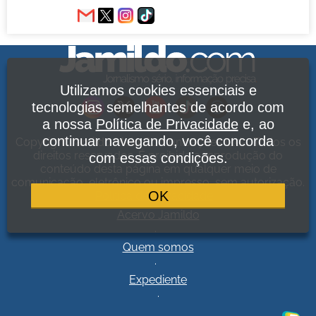
Utilizamos cookies essenciais e
tecnologias semelhantes de acordo com
a nossa
Política de Privacidade
e, ao
continuar navegando, você concorda
Copyright Jamildo Melo Comunicações Ltda. Todos os
direitos reservados. É proibida a reprodução do
com essas condições.
conteúdo desta página em qualquer meio de
comunicação, eletrônico ou impresso, sem autorização.
OK
Política de Privacidade
.
Acervo Jamildo
.
Quem somos
.
Expediente
.