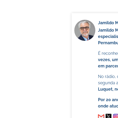
Jamildo 
Jamildo 
especiali
Pernambuc
É reconhec
vezes, um
em parcer
No rádio,
segunda a 
Luquet, 
Por 20 an
onde atuo