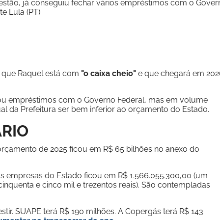
gestão, já conseguiu fechar vários empréstimos com o Gover
e Lula (PT).
, que Raquel está com
"o caixa cheio"
e que chegará em 202
ou empréstimos com o Governo Federal, mas em volume
l da Prefeitura ser bem inferior ao orçamento do Estado.
RIO
 orçamento de 2025 ficou em R$ 65 bilhões no anexo do
das empresas do Estado ficou em R$ 1.566.055.300,00 (um
 cinquenta e cinco mil e trezentos reais). São contempladas
stir. SUAPE terá R$ 190 milhões. A Copergás terá R$ 143