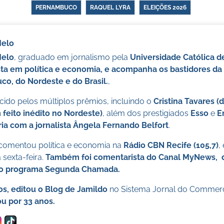
PERNAMBUCO
RAQUEL LYRA
ELEIÇÕES 2026
Melo
Melo
, graduado em jornalismo pela
Universidade Católica 
sta em política e economia, e acompanha os bastidores da 
o, do Nordeste e do Brasil.
,
ido pelos múltiplos prêmios, incluindo o
Cristina Tavares (
 feito inédito no Nordeste)
, além dos prestigiados
Esso
e
E
ia com a jornalista Ângela Fernando Belfort
.
 comentou política e economia na
Rádio CBN Recife (105,7)
,
sexta-feira.
Também foi comentarista do Canal MyNews, da
no programa Segunda Chamada.
os, editou o Blog de Jamildo
no Sistema Jornal do Commer
u por 33 anos.