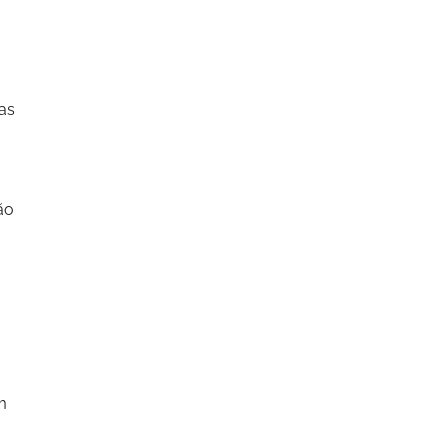
as
ão
m