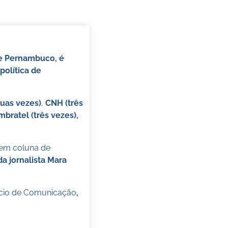
de Pernambuco, é
política de
duas vezes)
,
CNH (três
mbratel (três vezes),
 em coluna de
 jornalista Mara
cio de Comunicação
,