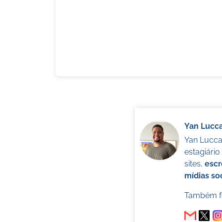
Yan Lucc
Yan Lucca 
estagiári
sites,
escr
mídias soc
Também fo