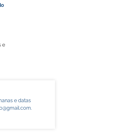
do
s e
manas e datas
do@gmail.com
.