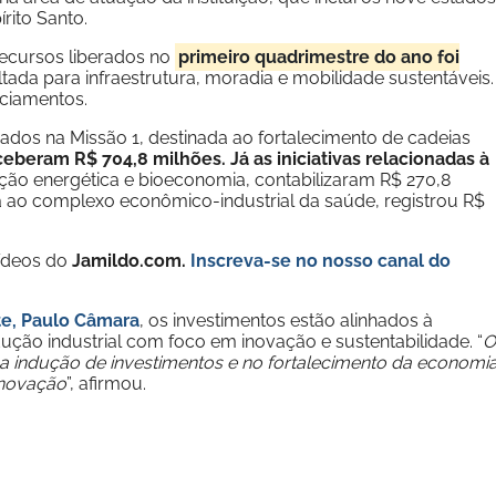
rito Santo.
ecursos liberados no
primeiro quadrimestre do ano foi
oltada para infraestrutura, moradia e mobilidade sustentáveis.
nciamentos.
dos na Missão 1, destinada ao fortalecimento de cadeias
ceberam R$ 704,8 milhões. Já as iniciativas relacionadas à
ção energética e bioeconomia, contabilizaram R$ 270,8
a ao complexo econômico-industrial da saúde, registrou R$
vídeos do
Jamildo.com.
Inscreva-se no nosso
canal do
te, Paulo Câmara
, os investimentos estão alinhados à
dução industrial com foco em inovação e sustentabilidade. “
O
indução de investimentos e no fortalecimento da economi
inovação
”, afirmou.