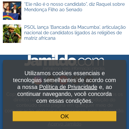
“Ele não é o nosso candidato”, diz Raquel sobre
Mendonça Filho ao Senado
PSOL lança 'Bancada da Macumba', articulação
nacional de candidatos ligados às religiões de
matriz africana
Utilizamos cookies essenciais e
tecnologias semelhantes de acordo com
a nossa
Política de Privacidade
e, ao
continuar navegando, você concorda
Copyright Jamildo Melo Comunicações Ltda. Todos os
direitos reservados. É proibida a reprodução do
com essas condições.
conteúdo desta página em qualquer meio de
comunicação, eletrônico ou impresso, sem autorização.
OK
Política de Privacidade
.
Acervo Jamildo