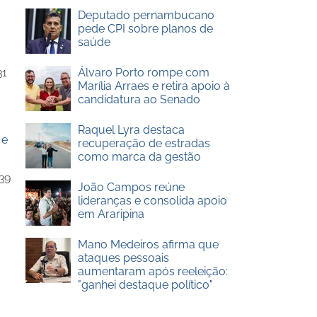
Deputado pernambucano
pede CPI sobre planos de
saúde
31
Álvaro Porto rompe com
Marília Arraes e retira apoio à
candidatura ao Senado
Raquel Lyra destaca
 e
recuperação de estradas
como marca da gestão
39
João Campos reúne
lideranças e consolida apoio
em Araripina
Mano Medeiros afirma que
ataques pessoais
aumentaram após reeleição:
"ganhei destaque político"