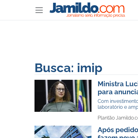
Busca: imip
Ministra Luc
para anunci
Com investimento
laboratório e amp
Plantão Jamildo.
Após pedido
fazem novo 