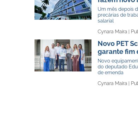
Um mês depois de
precárias de tra
salarial
Cynara Maíra |
Pub
Novo PET Sc
garante fim 
Novo equipamento
do deputado Edu
de emenda
Cynara Maíra |
Pu