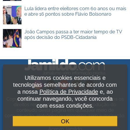
Lula lidera entre eleitores com 60 anos ou mais
e abre 16 pontos sobre Flávio Bolsonaro
João Campos passa a ter maior tempo de TV
após decisão do PSDB-Cidadania
Utilizamos cookies essenciais e
tecnologias semelhantes de acordo com
a nossa
Política de Privacidade
e, ao
continuar navegando, você concorda
Copyright Jamildo Melo Comunicações Ltda. Todos os
direitos reservados. É proibida a reprodução do
com essas condições.
conteúdo desta página em qualquer meio de
comunicação, eletrônico ou impresso, sem autorização.
OK
Política de Privacidade
.
Acervo Jamildo