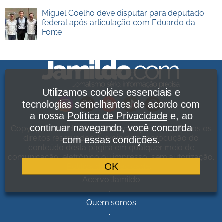
Miguel Coelho deve disputar para deputado
federal após articulação com Eduardo da
Fonte
Utilizamos cookies essenciais e
tecnologias semelhantes de acordo com
a nossa
Política de Privacidade
e, ao
continuar navegando, você concorda
Copyright Jamildo Melo Comunicações Ltda. Todos os
direitos reservados. É proibida a reprodução do
com essas condições.
conteúdo desta página em qualquer meio de
comunicação, eletrônico ou impresso, sem autorização.
OK
Política de Privacidade
.
Acervo Jamildo
.
Quem somos
.