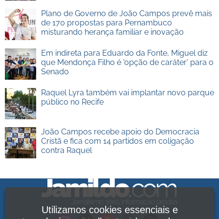
Plano de Governo de João Campos prevê mais
de 170 propostas para Pernambuco
misturando herança familiar e inovação
Em indireta para Eduardo da Fonte, Miguel diz
que Mendonça Filho é 'opção de caráter' para o
Senado
Raquel Lyra também vai implantar novo parque
público no Recife
João Campos recebe apoio do Democracia
Cristã e fica com 14 partidos em coligação
contra Raquel
Utilizamos cookies essenciais e