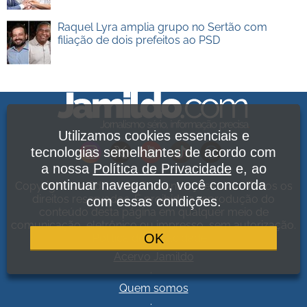
Raquel Lyra amplia grupo no Sertão com
filiação de dois prefeitos ao PSD
Utilizamos cookies essenciais e
tecnologias semelhantes de acordo com
a nossa
Política de Privacidade
e, ao
continuar navegando, você concorda
Copyright Jamildo Melo Comunicações Ltda. Todos os
direitos reservados. É proibida a reprodução do
com essas condições.
conteúdo desta página em qualquer meio de
comunicação, eletrônico ou impresso, sem autorização.
OK
Política de Privacidade
.
Acervo Jamildo
.
Quem somos
.